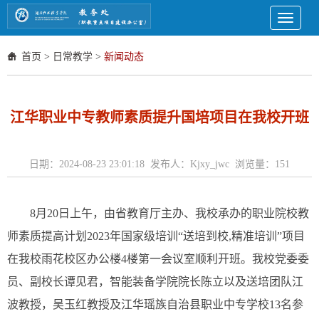
Toggle
navigati
首页
>
日常教学
>
新闻动态
江华职业中专教师素质提升国培项目在我校开班
日期：2024-08-23 23:01:18 发布人：Kjxy_jwc 浏览量：
151
8月20日上午，
由省教育厅主办、
我校
承办的职业院校教
师素质提高计划
2023
年国家级培训
“
送培到校
,
精准培训
”
项目
在
我校雨花校区办公楼4楼第一会议室
顺利开班。
我校党委委
员、副校长谭见君，智能装备学院院长陈立
以及送培团队
江
波教授，吴玉红教授及
江华瑶族自治县职业中专学校
13
名参