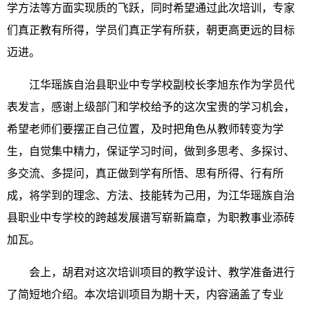
学方法等方面实现质的飞跃，同时希望通过此次培训，专家
们真正教有所得，学员们真正学有所获，朝更高更远的目标
迈进。
江华瑶族自治县职业中专学校
副校长李旭东作为
学员代
表
发言，
感谢上级部门和学校给予的这次宝贵的学习机会，
希望
老师们要
摆正自己位置，及时把角色从教师转变为学
生，自觉集中精力，保证学习时间，做到多思考、多探讨、
多交流、多提问，真正做到学有所悟、思有所得、行有所
成，将学到的理念、方法、技能转为己用，为江华瑶族自治
县职业中专学校的跨越发展谱写崭新篇章
，
为职教事业添砖
加瓦。
会上，
胡君
对这次培训项目的教学设计、教学准备进行
了简短
地
介绍。本次培训项目为期
十天
，内容涵盖了专业