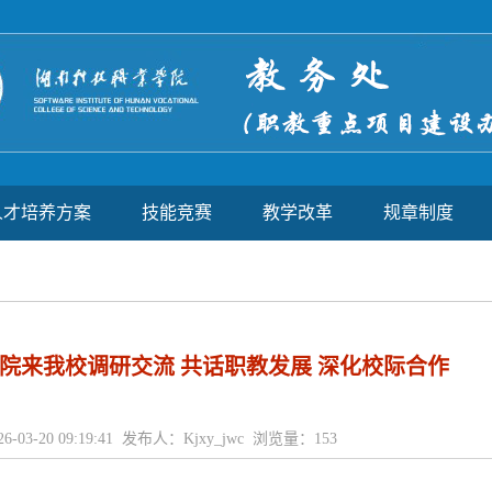
人才培养方案
技能竞赛
教学改革
规章制度
院来我校调研交流 共话职教发展 深化校际合作
6-03-20 09:19:41 发布人：Kjxy_jwc 浏览量：
153